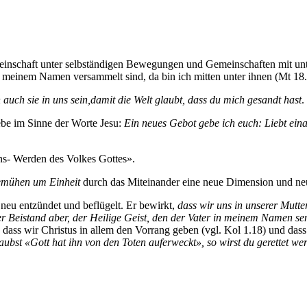
einschaft unter selbständigen Bewegungen und Gemeinschaften mit unte
n meinem Namen versammelt sind, da bin ich mitten unter ihnen (Mt 18.2
len auch sie in uns sein,damit die Welt glaubt, dass du mich gesandt hast
.
be im Sinne der Worte Jesu:
Ein neues Gebot gebe ich euch: Liebt einan
ns- Werden des Volkes Gottes».
emühen um Einheit
durch das Miteinander eine neue Dimension und neu
 neu entzündet und beflügelt. Er bewirkt,
dass wir uns in unserer Mutt
r Beistand aber, der Heilige Geist, den der Vater in meinem Namen sen
, dass wir Christus in allem den Vorrang geben (vgl. Kol 1.18) und das
bst «Gott hat ihn von den Toten auferweckt», so wirst du gerettet we