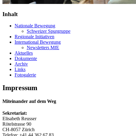
Inhalt
Nationale Bewegung
Schweizer Spurgruppe
Regionale Initiativen
International Bewegung
Newsletters MfE
Aktuelles
Dokumente
Archiv
Links
Fotogalerie
Impressum
Miteinander auf dem Weg
Sekretariat:
Elisabeth Reusser
Rötelstrasse 90
CH-8057 Zürich
Telefon: +41 44 362 67 83